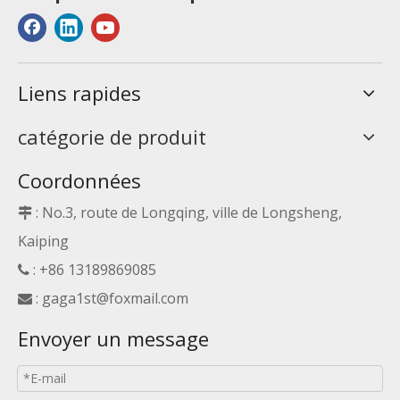
Liens rapides
catégorie de produit
Coordonnées
: No.3, route de Longqing, ville de Longsheng,

Kaiping
: +86 13189869085

:
gaga1st@foxmail.com

Envoyer un message