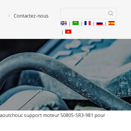
Contactez-nous
|
|
|
|
|
n caoutchouc support moteur 50805-SR3-981 pour