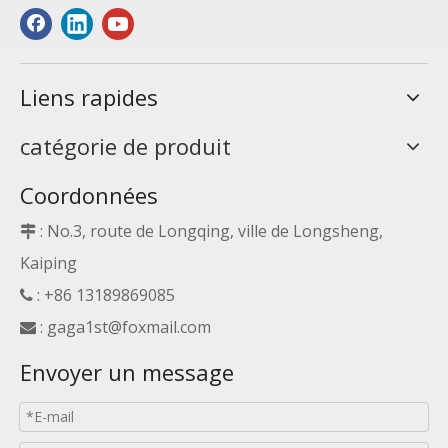
Liens rapides
catégorie de produit
Coordonnées
: No.3, route de Longqing, ville de Longsheng,

Kaiping
: +86 13189869085

:
gaga1st@foxmail.com

Envoyer un message