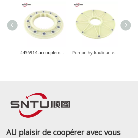
4456914 accouplement sans moyeu pour HITACHI ZAX470 ZAX450 ZX500 JOHN DEERE 450CLC pour YCCPU 295*48 dents
Pompe hydraulique en caoutchouc, bride 102 – 1733, accouplement flexible avec moyeu 314x47 dents pour YCCPU, vente en gros
AU plaisir de coopérer avec vous